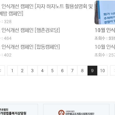
월 인식개선 캠페인 [자자 하자노트 활용설명회 및
예방 캠페인]
: 328
월 인식개선 캠페인 [행촌경로당]
11월 인
10월 인
: 464
조회수 : 27
조회수 : 55
월 인식개선 캠페인 [합동캠페인]
10월 인
: 402
조회수 : 25
1
2
3
4
5
6
7
8
9
10