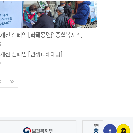
식개선 캠페인 [탑골공원]
식개선 캠페인 [서대문노인종합복지관]
9
5
식개선 캠페인 [민생피해예방]
7