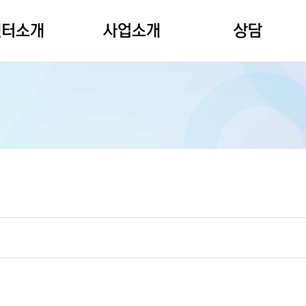
센터소개
사업소개
상담
인사말
상담사업
심리정서상담
설립취지
교육사업
노인집단상담
조직도
기획상담
온라인상담신청
오시는길
홍보사업
마음건강 자가진단