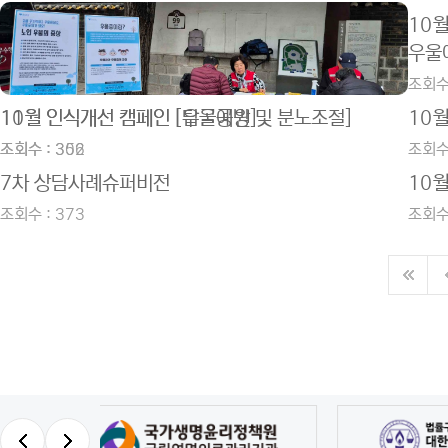
10
우울
조회수 
11월 인식개선 캠페인 [탑골공원]
10월 인식개선 캠페인 [우울예방 및 분노조절]
10
조회수 : 352
조회수 : 306
조회수 
7차 상담사례슈퍼비전
10
조회수 : 373
조회수 