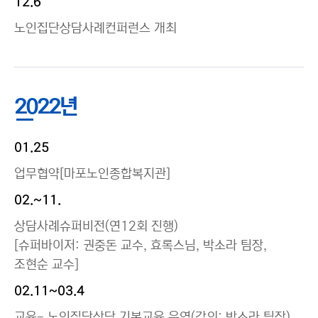
12.6
노인집단상담사례컨퍼런스 개최
2022년
01.25
업무협약[마포노인종합복지관]
02.~11.
상담사례슈퍼비전(연12회 진행)
[슈퍼바이저: 권중돈 교수, 효록스님, 박소라 팀장,
조현순 교수]
02.11~03.4
교육- 노인집단상담 기본교육 운영(강의: 박소라 팀장)