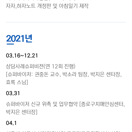
자자,하자노트 개정판 및 아침일기 제작
2021년
03.16~12.21
상담사례슈퍼비젼(연 12회 진행)
[슈퍼바이저: 권중돈 교수, 박소라 팀장, 박지은 센터장,
효록 스님]
03.31
슈퍼바이저 신규 위촉 및 업무협약 [종로구치매안심센터,
박지은 센터장]
04.1