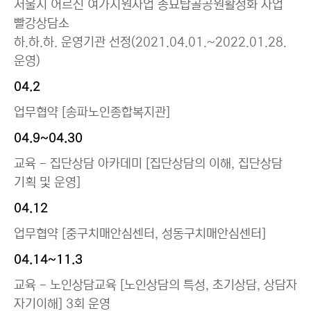
서울시 어르신 여가지원사업 종묘탑골공원활성화 사업
빨강상담소
하.하.하. 운영기관 선정(2021.04.01.~2022.01.28.
운영)
04.2
업무협약 [송파노인종합복지관]
04.9~04.30
교육 - 집단상담 아카데미 [집단상담의 이해, 집단상담
기획 및 운영]
04.12
업무협약 [중구치매안심센터, 성동구치매안심센터]
04.14~11.3
교육 - 노인상담교육 [노인상담의 특성, 초기상담, 상담자
자기이해] 3회 운영